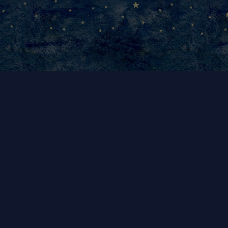
Julia Mensch-Müller
Postfach 3129, 97041 Würzburg
Tel.:
+49 (0) 163 7908449
E-Mail.:
hallo@skippy-karfunkel.de