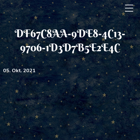
DF67C8AA-9DE8-4C13-
9706-1D3D7B5E2E4C
05. Okt. 2021