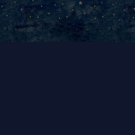
Julia Mensch-Müller
Postfach 3129, 97041 Würzburg
Tel.:
+49 (0) 163 7908449
E-Mail.:
hallo@skippy-karfunkel.de